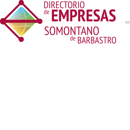
Lista
Tarjeta
Mapa
SECTOR
Nombre
Buscar
Localidad
Actividad
Productos
Buscar
Dirección