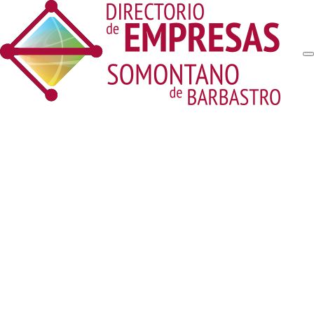
Lista
Tarjeta
Mapa
SECTOR
Nombre
Buscar
Localidad
Actividad
Productos
Buscar
Cargando...